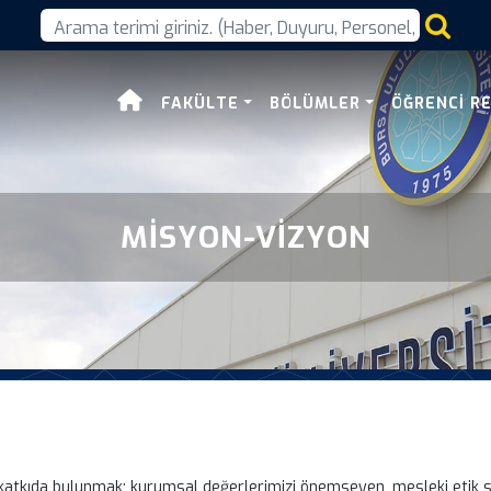
FAKÜLTE
BÖLÜMLER
ÖĞRENCI R
MISYON-VIZYON
atkıda bulunmak; kurumsal değerlerimizi önemseyen, mesleki etik sahibi