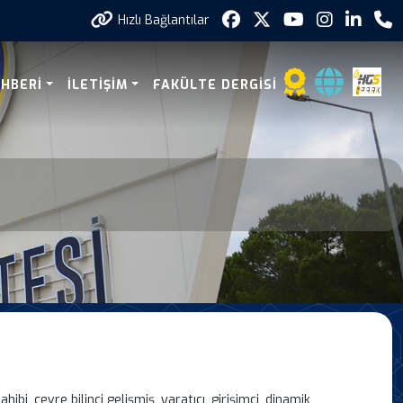
Hızlı Bağlantılar
EHBERI
İLETİŞİM
FAKÜLTE DERGİSİ
, çevre bilinci gelişmiş, yaratıcı, girişimci, dinamik,