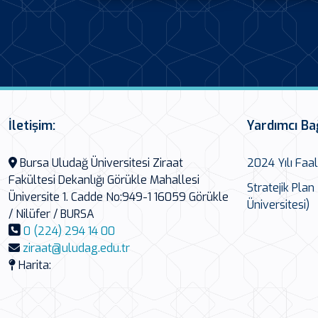
İletişim:
Yardımcı Ba
Bursa Uludağ Üniversitesi Ziraat
2024 Yılı Faa
Fakültesi Dekanlığı Görükle Mahallesi
Stratejik Pla
Üniversite 1. Cadde No:949-1 16059 Görükle
Üniversitesi)
/ Nilüfer / BURSA
0 (224) 294 14 00
ziraat@uludag.edu.tr
Harita: