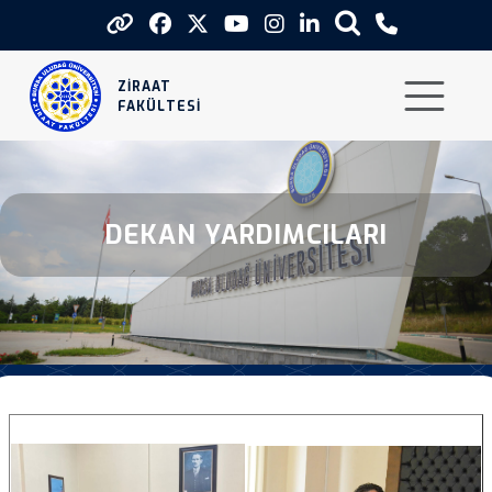
Dekan Yardimcilari
ZİRAAT
FAKÜLTESİ
DEKAN YARDIMCILARI