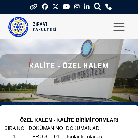
Kalite Ozel Kalem
ZİRAAT
FAKÜLTESİ
KALITE - ÖZEL KALEM
ÖZEL KALEM - KALİTE BİRİMİ FORMLARI
SIRA NO
DOKÜMAN NO
DOKÜMAN ADI
1
FR 3.8.1_01
Toplantı Tutanağı