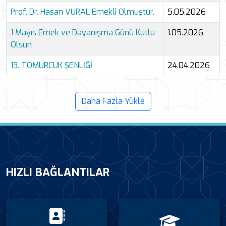
Prof. Dr. Hasan VURAL Emekli Olmuştur.
5.05.2026
1 Mayıs Emek ve Dayanışma Günü Kutlu
1.05.2026
Olsun
13. TOMURCUK ŞENLİĞİ
24.04.2026
Tüm haber
Daha Fazla Yükle
HIZLI BAĞLANTILAR