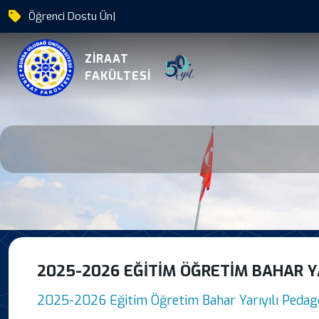
Öğrenci Dostu Üniversite
|
2025 2026 Egitim Ogret
ZİRAAT
FAKÜLTESİ
2025-2026 EĞITIM ÖĞRETIM BAHAR Y
2025-2026 Eğitim Öğretim Bahar Yarıyılı Pedag