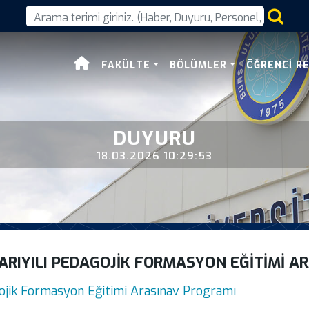
im Bahar Yariyili Pedag
FAKÜLTE
BÖLÜMLER
ÖĞRENCI R
DUYURU
18.03.2026 10:29:53
ARIYILI PEDAGOJIK FORMASYON EĞITIMI A
ojik Formasyon Eğitimi Arasınav Programı