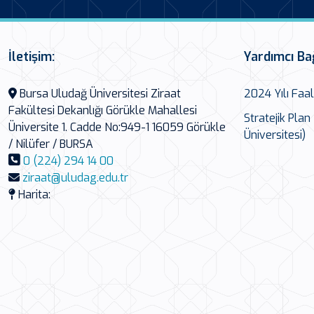
İletişim:
Yardımcı Ba
Bursa Uludağ Üniversitesi Ziraat
2024 Yılı Faa
Fakültesi Dekanlığı Görükle Mahallesi
Stratejik Pla
Üniversite 1. Cadde No:949-1 16059 Görükle
Üniversitesi)
/ Nilüfer / BURSA
0 (224) 294 14 00
ziraat@uludag.edu.tr
Harita: