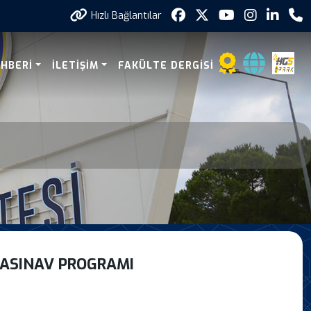
Hızlı Bağlantılar
ojik Formasyon Egitimi
EHBERI
İLETİŞİM
FAKÜLTE DERGİSİ
RASINAV PROGRAMI