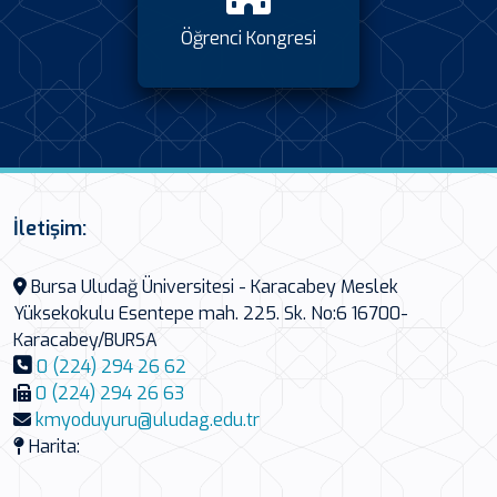
Öğrenci Kongresi
İletişim:
Bursa Uludağ Üniversitesi - Karacabey Meslek
Yüksekokulu Esentepe mah. 225. Sk. No:6 16700-
Karacabey/BURSA
0 (224) 294 26 62
0 (224) 294 26 63
kmyoduyuru@uludag.edu.tr
Harita: