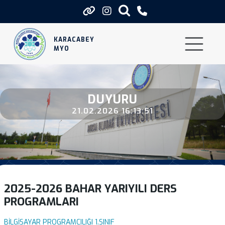
2025 2026 Bahar Yariyili Ders Pr
KARACABEY
MYO
DUYURU
21.02.2026 16:13:51
2025-2026 BAHAR YARIYILI DERS
PROGRAMLARI
BİLGİSAYAR PROGRAMCILIĞI 1.SINIF