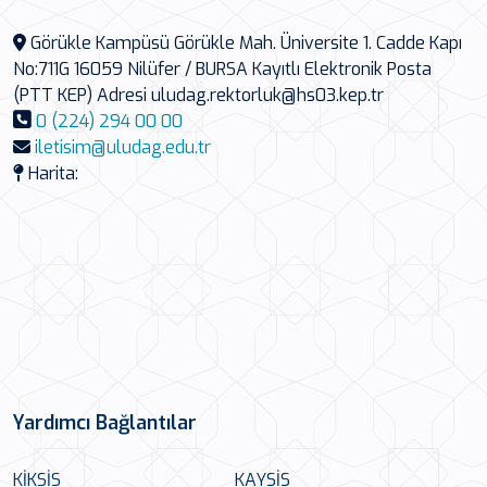
Görükle Kampüsü Görükle Mah. Üniversite 1. Cadde Kapı
No:711G 16059 Nilüfer / BURSA Kayıtlı Elektronik Posta
(PTT KEP) Adresi uludag.rektorluk@hs03.kep.tr
0 (224) 294 00 00
iletisim@uludag.edu.tr
Harita:
Yardımcı Bağlantılar
KİKSİS
KAYSİS