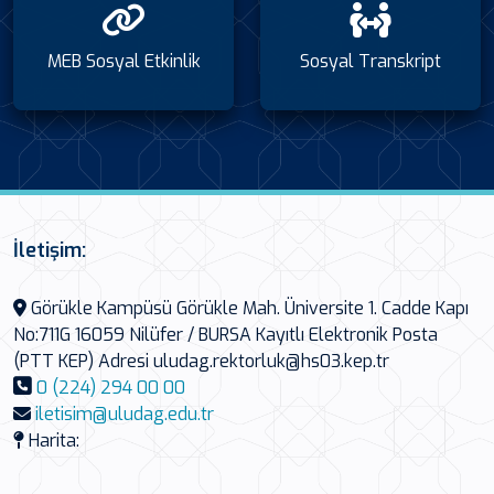
MEB Sosyal Etkinlik
Sosyal Transkript
İletişim:
Görükle Kampüsü Görükle Mah. Üniversite 1. Cadde Kapı
No:711G 16059 Nilüfer / BURSA Kayıtlı Elektronik Posta
(PTT KEP) Adresi uludag.rektorluk@hs03.kep.tr
0 (224) 294 00 00
iletisim@uludag.edu.tr
Harita: