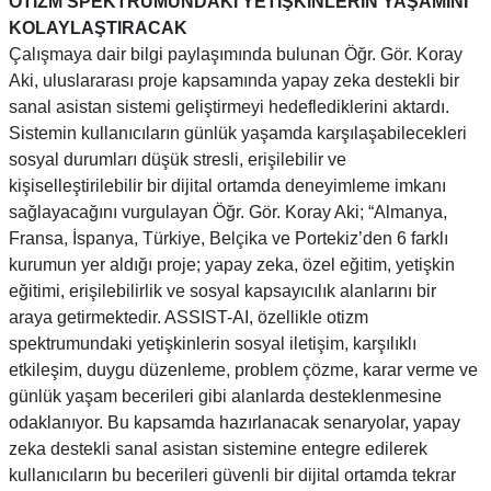
OTİZM SPEKTRUMUNDAKİ YETİŞKİNLERİN YAŞAMINI
KOLAYLAŞTIRACAK
Çalışmaya dair bilgi paylaşımında bulunan Öğr. Gör. Koray
Aki, uluslararası proje kapsamında yapay zeka destekli bir
sanal asistan sistemi geliştirmeyi hedeflediklerini aktardı.
Sistemin kullanıcıların günlük yaşamda karşılaşabilecekleri
sosyal durumları düşük stresli, erişilebilir ve
kişiselleştirilebilir bir dijital ortamda deneyimleme imkanı
sağlayacağını vurgulayan Öğr. Gör. Koray Aki; “Almanya,
Fransa, İspanya, Türkiye, Belçika ve Portekiz’den 6 farklı
kurumun yer aldığı proje; yapay zeka, özel eğitim, yetişkin
eğitimi, erişilebilirlik ve sosyal kapsayıcılık alanlarını bir
araya getirmektedir. ASSIST-AI, özellikle otizm
spektrumundaki yetişkinlerin sosyal iletişim, karşılıklı
etkileşim, duygu düzenleme, problem çözme, karar verme ve
günlük yaşam becerileri gibi alanlarda desteklenmesine
odaklanıyor. Bu kapsamda hazırlanacak senaryolar, yapay
zeka destekli sanal asistan sistemine entegre edilerek
kullanıcıların bu becerileri güvenli bir dijital ortamda tekrar