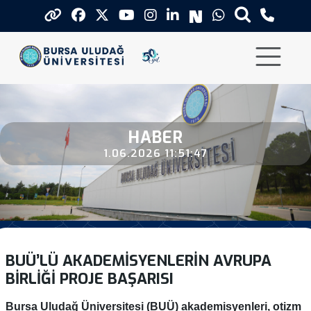
Buu Lu Akademisyenlerin Avrupa Bi
HABER
1.06.2026 11:51:47
BUÜ’LÜ AKADEMISYENLERIN AVRUPA
BIRLIĞI PROJE BAŞARISI
Bursa Uludağ Üniversitesi (BUÜ) akademisyenleri, otizm