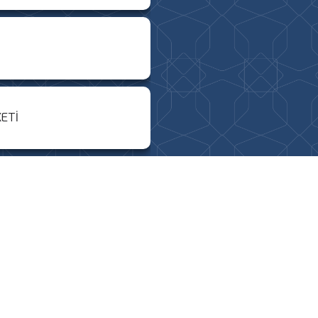
ETİ
gramları
LLENDİ!
GÜNCELLENDİ
-2025 Eğitim-Öğretim Yılı)