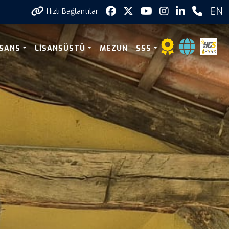
EN
Hızlı Bağlantılar
ISANS
LISANSÜSTÜ
MEZUN
SSS