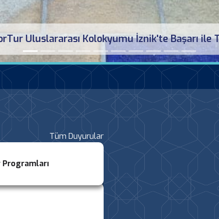
RoGeMoPorTur 3. Uluslararası Toplantısı İznik'te
Tüm Duyurular
v Programları