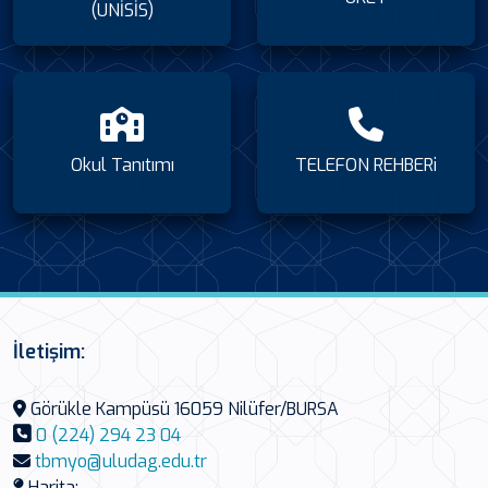
(UNİSİS)
Okul Tanıtımı
TELEFON REHBERi
İletişim:
Görükle Kampüsü 16059 Nilüfer/BURSA
0 (224) 294 23 04
tbmyo@uludag.edu.tr
Harita: