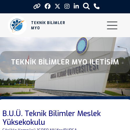
İletisim
TEKNİK BİLİMLER
MYO
TEKNIK BILIMLER MYO ILETISIM
B.U.Ü. Teknik Bilimler Meslek
Yüksekokulu