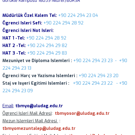
Görükle Kampüsü 16059 Nilüfer/BURSA
Müdürlük Özel Kalem Tel:
+90 224 294 23 04
Ögrenci Isleri Sefi:
+90 224 294 28 92
Ögrenci Isleri Not Isleri:
HAT 1 -Tel:
+90 224 294 28 92
HAT 2 -Tel:
+90 224 294 29 82
HAT 3 -Tel:
+90 224 294 29 83
Mezuniyet ve Diploma Islemleri :
+90 224 294 23 23 - +90
224 294 23 13
Ögrenci Harç ve Yazisma Islemleri :
+90 224 294 23 20
Staj ve Isyeri Egitimi Islemleri :
+90 224 294 23 22 - +90
224 294 23 09
Email
:
tbmyo@uludag.edu.tr
Ögrenci Isleri Mail Adresi
:
tbmyosor@uludag.edu.tr
Mezun Islemleri Mail Adresi
:
tbmyomezuntalep@uludag.edu.tr