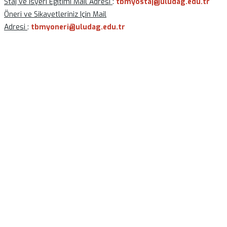
Staj ve Isyeri Egitimi Mail Adresi
:
tbmyostaj@uludag.edu.tr
Öneri ve Sikayetleriniz Için Mail
Adresi
:
tbmyoneri@uludag.edu.tr