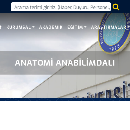
KURUMSAL
AKADEMIK
EĞITIM
ARAŞTIRMALAR
ANATOMI ANABILIMDALI