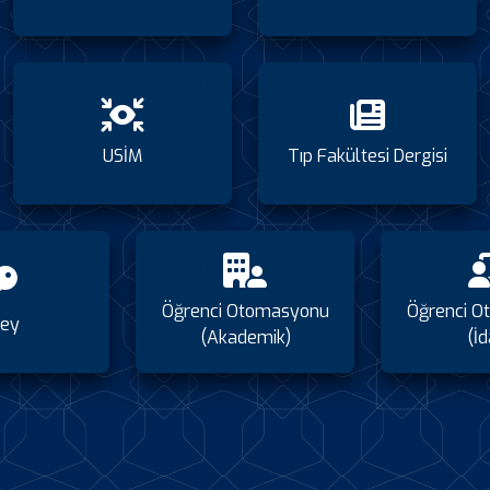
USİM
Tıp Fakültesi Dergisi
Öğrenci Otomasyonu
Öğrenci O
ey
(Akademik)
(İd