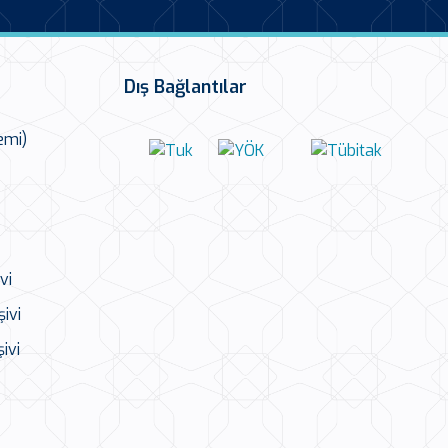
Dış Bağlantılar
emi)
vi
ivi
ivi