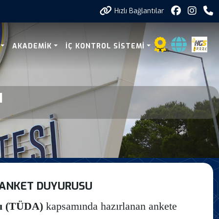
Hızlı Bağlantılar
Kapsaminda Hazirlanan 
AKADEMIK
İÇ KONTROL SISTEMI
I
N ANKET DUYURUSU
sı (TÜDA)
kapsamında hazırlanan ankete