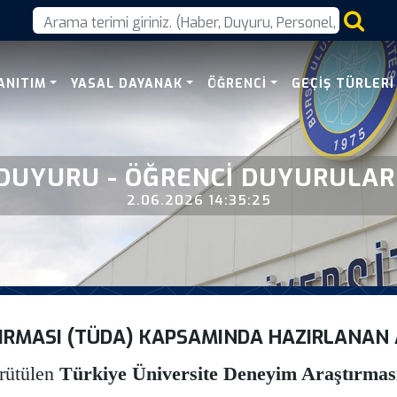
eyim Arastirmasi Tuda 
ANITIM
YASAL DAYANAK
ÖĞRENCI
GEÇIŞ TÜRLERI
DUYURU - ÖĞRENCI DUYURULAR
2.06.2026 14:35:25
TIRMASI (TÜDA) KAPSAMINDA HAZIRLANA
rütülen
Türkiye Üniversite Deneyim Araştırma