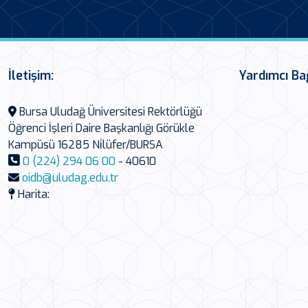
İletişim:
Yardımcı Ba
Bursa Uludağ Üniversitesi Rektörlüğü
Öğrenci İşleri Daire Başkanlığı Görükle
Kampüsü 16285 Ni̇lüfer/BURSA
0 (224) 294 06 00
- 40610
oidb@uludag.edu.tr
Harita: