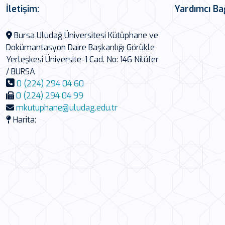
İletişim:
Yardımcı Ba
Bursa Uludağ Üniversitesi Kütüphane ve
Dokümantasyon Daire Başkanlığı Görükle
Yerleşkesi Üniversite-1 Cad. No: 146 Nilüfer
/ BURSA
0 (224) 294 04 60
0 (224) 294 04 99
mkutuphane@uludag.edu.tr
Harita: