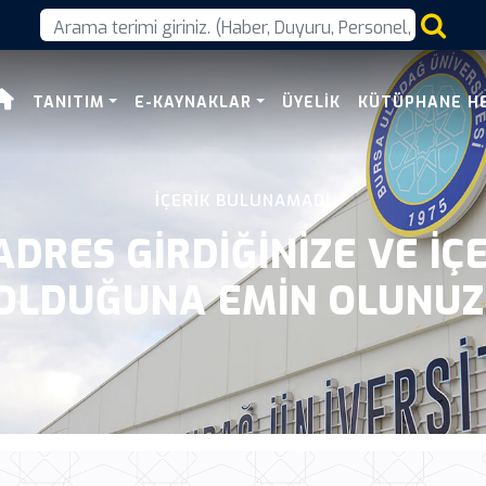
naklari
TANITIM
E-KAYNAKLAR
ÜYELIK
KÜTÜPHANE H
İÇERIK BULUNAMADI
DRES GIRDIĞINIZE VE IÇ
OLDUĞUNA EMIN OLUNUZ