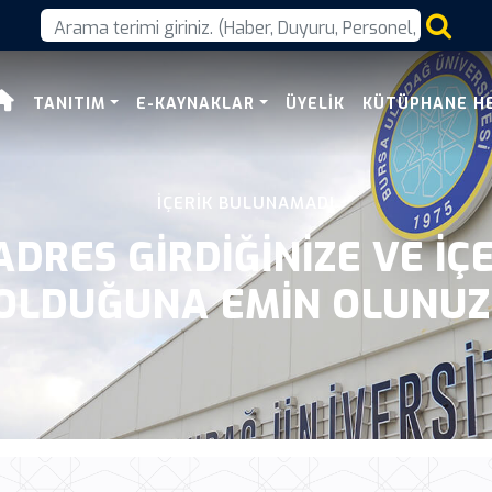
TANITIM
E-KAYNAKLAR
ÜYELIK
KÜTÜPHANE H
İÇERIK BULUNAMADI
DRES GIRDIĞINIZE VE IÇ
OLDUĞUNA EMIN OLUNUZ