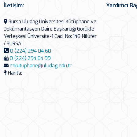
İletişim:
Yardımcı Ba
Bursa Uludağ Üniversitesi Kütüphane ve
Dokümantasyon Daire Başkanlığı Görükle
Yerleşkesi Üniversite-1 Cad. No: 146 Nilüfer
/ BURSA
0 (224) 294 04 60
0 (224) 294 04 99
mkutuphane@uludag.edu.tr
Harita: