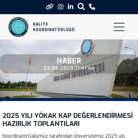
2025 Yili Yokak Kap Degerlendirme
KALITE
KOORDINATÖRLÜĞÜ
HABER
22.04.2025 11:41:44
2025 YILI YÖKAK KAP DEĞERLENDIRMESI
HAZIRLIK TOPLANTILARI
Koordinatörlüğümüz tarafından Üniversitemiz 2025 yılı