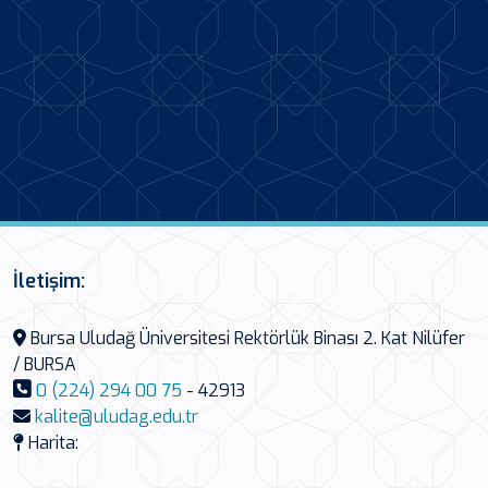
İletişim:
Bursa Uludağ Üniversitesi Rektörlük Binası 2. Kat Nilüfer
/ BURSA
0 (224) 294 00 75
- 42913
kalite@uludag.edu.tr
Harita: