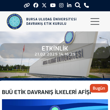
Buu Etik Davranis İlkeleri Afisi
BURSA ULUDAĞ ÜNİVERSİTESİ
DAVRANIŞ ETİK KURULU
ETKINLIK
21.02.2025 14:16:29
Bugün
BUÜ ETİK DAVRANIŞ İLKELERİ AFİŞİ